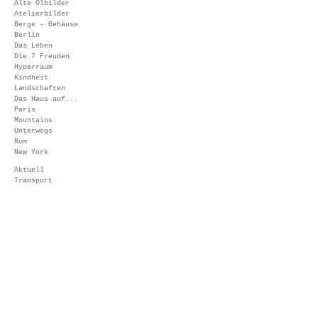
Alte Ölbilder
Atelierbilder
Berge - Gehäuse
Berlin
Das Leben
Die 7 Freuden
Hyperraum
Kindheit
Landschaften
Das Haus auf...
Paris
Mountains
Unterwegs
Rom
New York
Aktuell
Transport